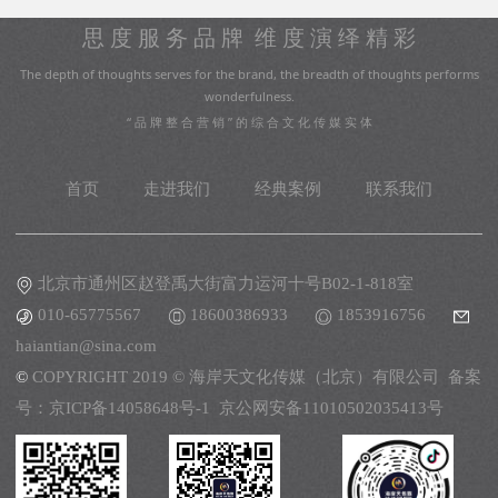
思 度 服 务 品 牌 维 度 演 绎 精 彩
The depth of thoughts serves for the brand, the breadth of thoughts performs
wonderfulness.
“ 品 牌 整 合 营 销 ” 的 综 合 文 化 传 媒 实 体
首页
走进我们
经典案例
联系我们
北京市通州区赵登禹大街富力运河十号B02-1-818室
010-65775567
18600386933
1853916756
haiantian@sina.com
©
COPYRIGHT 2019 © 海岸天文化传媒（北京）有限公司 备案
号：
京ICP备14058648号-1
京公网安备11010502035413号